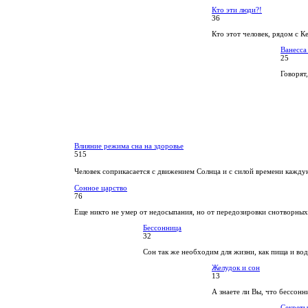
Кто эти люди?!
36
Кто этот человек, рядом с К
Ванесса
25
Говорят,
Влияние режима сна на здоровье
515
Человек соприкасается с движением Солнца и с силой времени кажду
Сонное царство
76
Еще никто не умер от недосыпания, но от передозировки снотворных
Бессонница
32
Сон так же необходим для жизни, как пища и вод
Желудок и сон
13
А знаете ли Вы, что бессонн
Секреты