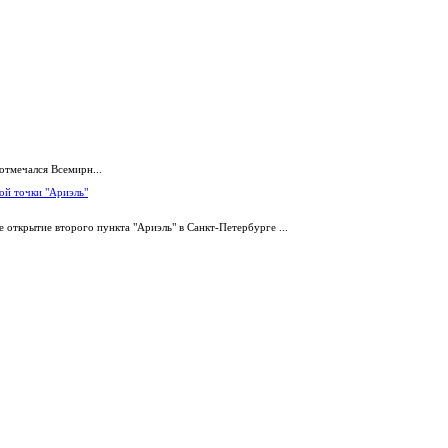
отмечался Всемирн...
ой точки "Ариэль"
 открытие второго пункта "Ариэль" в Санкт-Петербурге ...