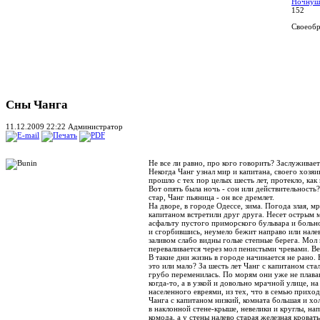
Ночнуш
152
Своеобра
Сны Чанга
11.12.2009 22:22
Администратор
Не все ли равно, про кого говорить? Заслуживае
Некогда Чанг узнал мир и капитана, своего хозя
прошло с тех пор целых шесть лет, протекло, как
Вот опять была ночь - сон или действительность?
стар, Чанг пьяница - он все дремлет.
На дворе, в городе Одессе, зима. Погода злая, м
капитаном встретили друг друга. Несет острым м
асфальту пустого приморского бульвара и больно
и сгорбившись, неумело бежит направо или налев
заливом слабо видны голые степные берега. Мол
переваливается через мол пенистыми чревами. Ве
В такие дни жизнь в городе начинается не рано.
это или мало? За шесть лет Чанг с капитаном ста
грубо переменилась. По морям они уже не плавают
когда-то, а в узкой и довольно мрачной улице, 
населенного евреями, из тех, что в семью приход
Чанга с капитаном низкий, комната большая и хо
в наклонной стене-крыше, невелики и круглы, н
комода, а у стены налево старая железная кроват