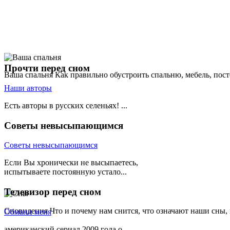
Прочти
перед сном
Ваша спальня
Как правильно обустроить спальню, мебель, пост
Наши авторы
Есть авторы в русских селеньях! ...
Советы
невысыпающимся
Советы невысыпающимся
Если Вы хронически не высыпаетесь,
испытываете постоянную устало...
Телевизор
перед сном
Сновидения
Что и почему нам снится, что означают наши сны,
Обмани меня
американский сериал 2009 года о