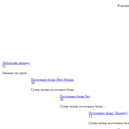
В праздн
Любителям авокадо
52
Авокадо на гриле ...
Постельное белье Men-Woman
38
Супер-пупер постельное белье ...
Постельное белье Sex
39
Супер-пупер постельное белье ...
Постельное белье "Леопард"
13
Супер-пупер постельное бель