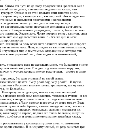
ти. Какова эта чуть не до полу продавленная кровать и каков
вавший на чердаках, а нечистая подушка так жидка, что
тужурку. Однако и на этой кровати спит капитан очень
и и серым лицом, - неподвижно, как мертвый. Что за чудесная
, с тонкими и скользкими простынями и холодящими
: за день он сильно устает, да и о чем ему теперь
-то две правды на свете, постоянно сменявших друг друга:
шедших. Теперь капитан утверждает, что есть, была и во веки
ого племени, Экклезиаста. Часто говорит теперь капитан, сидя
ить: нет мне удовольствия в них!" - Все же дни и ночи
гом просыпаются.
Чанг, лежащий на полу возле нетопленного камина, из которого
так не менее часа. Чанг, поглядев на капитана уголком глаза,
аб и чувствует мир с тем томным отвращением, которое так
ая в этот утренний час, Чанг видит сон томительный,
улить, упрашивать всех проходящих мимо, чтобы купили у него
ирокой китайской реке. В лодке под камышовым парусом,
 волчье, с густым жестким мехом вокруг шеи, - строго и умно
ши.
 парохода, без дела стоявший на своей вышке.
 кланяться и цокать: "Ve'y good dog, ve'y good!" - И щенка
 хозяином в Россию и вначале, целых три недели, так мучился
ура, ни Коломбо...
е. Навстречу несло дождем, мглою, сверкали по водной
я, а плоские прибрежья расходились, терялись в тумане - и все
и капитан, в непромокаемом пальто с поднятым капюшоном,
н командовал, а Чанг дрожал и воротил от ветра морду. Вода
пной шумной зыби брызги, налетал откуда попало, свистал в
ах и мокрых накидках, отвязывали, ловили и скатывали их.
ся, взял покруче вправо, поднял его таким большим, кипучим
убке с дребезгом и звоном полетела на пол кофейная чашка,
ь и раскатывались ужасающим громом тучи, то потопами
во время стоянок. В конец замученный, ни разу за целых три