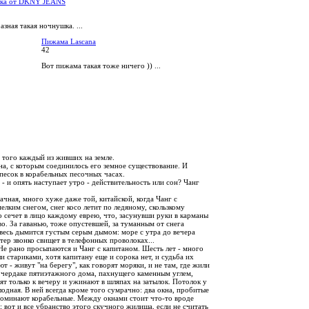
ка от DKNY JEANS
зная такая ночнушка. ...
Пижама Lascana
42
Вот пижама такая тоже ничего )) ...
т того каждый из живших на земле.
ина, с которым соединилось его земное существование. И
 песок в корабельных песочных часах.
 - и опять наступает утро - действительность или сон? Чанг
рачная, много хуже даже той, китайской, когда Чанг с
елким снегом, снег косо летит по ледяному, скользкому
 сечет в лицо каждому еврею, что, засунувши руки в карманы
о. За гаванью, тоже опустевшей, за туманным от снега
 весь дымится густым серым дымом: море с утра до вечера
тер звонко свищет в телефонных проволоках...
 Не рано просыпаются и Чанг с капитаном. Шесть лет - много
ли стариками, хотя капитану еще и сорока нет, и судьба их
 - живут "на берегу", как говорят моряки, и не там, где жили
на чердаке пятиэтажного дома, пахнущего каменным углем,
ят только к вечеру и ужинают в шляпах на затылок. Потолок у
лодная. В ней всегда кроме того сумрачно: два окна, пробитые
апоминают корабельные. Между окнами стоит что-то вроде
ь; вот и все убранство этого скучного жилища, если не считать