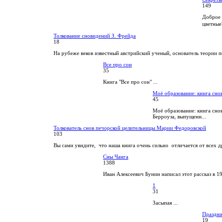
149
Доброе 
цветные
Толкование сновидений З. Фрейда
18
На рубеже веков известный австрийский ученый, основатель теории п
Все про сон
35
Книга "Все про сон" ...
Моё образование: книга сно
45
Моё образование: книга сно
Берроуза, выпущенн...
Толкователь снов печорской целительницы Марии Федоровской
103
Вы сами увидите, что наша книга очень сильно отличается от всех др
Сны Чанга
1388
Иван Алексеевич Бунин написал этот рассказ в 1
1
31
Засыпая ...
Праздн
19