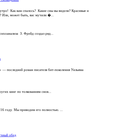
утро! Как вам спалось? Какие сны вы видели? Красивые и
? Или, может быть, вас мучили �...
сихоанализа З. Фрейд создал ряд...
в
в — последний роман писателя бит-поколения Уильяма
угих книг по толкованиям снов...
916 году. Мы приводим его полностью. ...
ичный обед