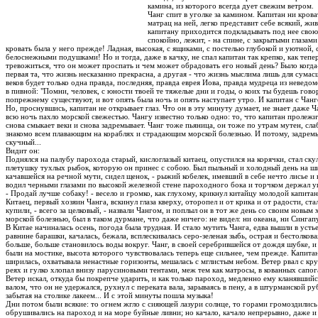
камина, из которого всегда дует свежим ветром.
Чанг спит в уголке за камином. Капитан ни крова
матрац на ней, легко представит себе всякий, жи
капитану приходится подкладывать под нее свою 
спокойно, лежит, - на спине, с закрытыми глазам
кровать была у него прежде! Ладная, высокая, с ящиками, с постелью глубокой и уютной
белоснежными подушками! Но и тогда, даже в качку, не спал капитан так крепко, как теперь
тревожиться, что он может проспать и чем может обрадовать его новый день? Было когда
первая та, что жизнь несказанно прекрасна, а другая - что жизнь мыслима лишь для сумас
веков будет только одна правда, последняя, правда еврея Иова, правда мудреца из неведом
в пивной: "Помни, человек, с юности твоей те тяжелые дни и годы, о коих ты будешь говор
попрежнему существуют, и вот опять была ночь и опять наступает утро. И капитан с Чан
Но, проснувшись, капитан не открывает глаз. Что он в эту минуту думает, не знает даже 
всю ночь пахло морской свежестью. Чангу известно только одно: то, что капитан пролежит 
снова смыкает веки и снова задремывает. Чанг тоже пьяница, он тоже по утрам мутен, сл
знакомо всем плавающим на кораблях и страдающим морской болезнью. И потому, задремыв
скучный...
Видит он:
Поднялся на палубу парохода старый, кислоглазый китаец, опустился на корячки, стал ск
плетушку тухлых рыбок, которую он принес с собою. Был пыльный и холодный день на ш
качавшейся на речной мути, сидел щенок, - рыжий кобелек, имевший в себе нечто лисье и
водил черными глазами по высокой железной стене пароходного бока и торчком держал у
- Продай лучше собаку! - весело и громко, как глухому, крикнул китайцу молодой капитан
Китаец, первый хозяин Чанга, вскинул глаза кверху, оторопел и от крика и от радости, стал
купили, - всего за целковый, - назвали Чангом, и поплыл он в тот же день со своим новым
морской болезнью, был в таком дурмане, что даже ничего: не видел: ни океана, ни Сингап
В Китае начиналась осень, погода была трудная. И стало мутить Чанга, едва вышли в усть
равнине барашки, качалась, бежала, всплескивалась серо-зеленая зыбь, острая и бестолкова
больше, больше становилось воды вокруг. Чанг, в своей серебрившейся от дождя шубке, 
были на мостике, высота которого чувствовалась теперь еще сильнее, чем прежде. Капита
ширилась, охватывала ненастные горизонты, мешалась с мглистым небом. Ветер рвал с кру
реях и гулко хлопал внизу парусиновыми тентами, меж тем как матросы, в кованных сапог
Ветер искал, откуда бы покрепче ударить, и как только пароход, медленно ему кланявший
валом, что он не удержался, рухнул с переката вала, зарываясь в пену, а в штурманской р
забытая на столике лакеем... И с этой минуты пошла музыка!
Дни потом были всякие: то огнем жгло с сияющей лазури солнце, то горами громоздилис
обрушивались на пароход и на море буйные ливни; но качало, качало непрерывно, даже и 