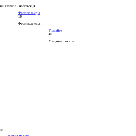
ик главное - наесться )) ...
Фестиваль еды
18
Фестиваль еды ...
Угадайте
40
Угадайте что это ...
е ...