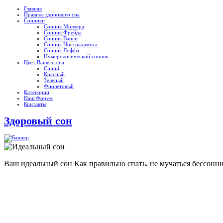
Главная
Правила здорового сна
Сонники
Сонник Миллера
Сонник Фрейда
Сонник Ванги
Сонник Нострадамуса
Сонник Лоффа
Нумерологический сонник
Цвет Вашего сна
Синий
Красный
Зеленый
Фиолетовый
Категории
Наш Форум
Контакты
Здоровый сон
Ваш идеальный сон
Как правильно спать, не мучаться бессонн