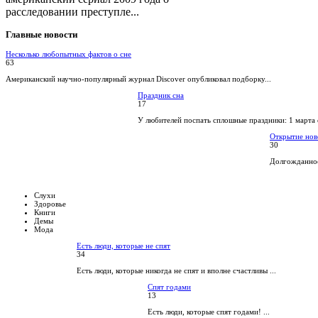
расследовании преступле...
Главные
новости
Несколько любопытных фактов о сне
63
Американский научно-популярный журнал Discover опубликовал подборку...
Праздник сна
17
У любителей поспать сплошные праздники: 1 марта 
Открытие нов
30
Долгожданное
Слухи
Здоровье
Книги
Демы
Мода
Есть люди, которые не спят
34
Есть люди, которые никогда не спят и вполне счастливы ...
Спят годами
13
Есть люди, которые спят годами! ...