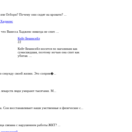
елли Осборн? Почему они сидят на кровати? ...
 Хадженс
 что Ванесса Хадженс никогда не спит. ...
Кейт Бекинсейл
22
Кейт Бекинсейл носится по магазинам как
сумасшедшая, поэтому ночью она спит как
убитая. ...
ю секунду своей жизни. Это соприк�...
 лекарств люди умирают тысячами. М...
а. Сон восстанавливает наши умственные и физические с...
ица связана с нарушением работы ЖКТ? ...
 сновидений