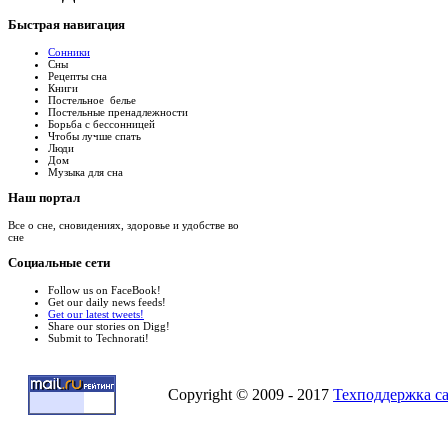
Быстрая
навигация
Сонники
Сны
Рецепты сна
Книги
Постельное белье
Постельные пренадлежности
Борьба с бессонницей
Чтобы лучше спать
Люди
Дом
Музыка для сна
Наш
портал
Все о сне, сновидениях, здоровье и удобстве во
сне
Социальные
сети
Follow us on FaceBook!
Get our daily news feeds!
Get our latest tweets!
Share our stories on Digg!
Submit to Technorati!
Copyright © 2009 - 2017
Техподдержка с