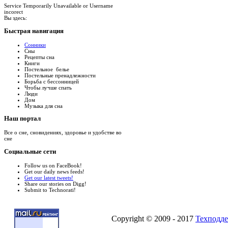
Service Temporarily Unavailable or Username
incorect
Вы здесь:
Быстрая
навигация
Сонники
Сны
Рецепты сна
Книги
Постельное белье
Постельные пренадлежности
Борьба с бессонницей
Чтобы лучше спать
Люди
Дом
Музыка для сна
Наш
портал
Все о сне, сновидениях, здоровье и удобстве во
сне
Социальные
сети
Follow us on FaceBook!
Get our daily news feeds!
Get our latest tweets!
Share our stories on Digg!
Submit to Technorati!
Copyright © 2009 - 2017
Техподде