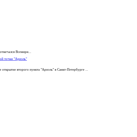
отмечался Всемирн...
ой точки "Ариэль"
 открытие второго пункта "Ариэль" в Санкт-Петербурге ...