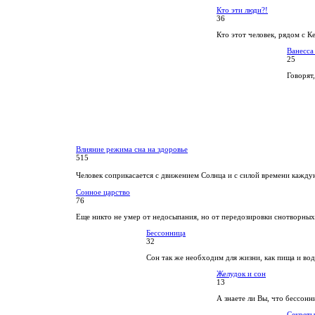
Кто эти люди?!
36
Кто этот человек, рядом с К
Ванесса
25
Говорят,
Влияние режима сна на здоровье
515
Человек соприкасается с движением Солнца и с силой времени кажду
Сонное царство
76
Еще никто не умер от недосыпания, но от передозировки снотворных
Бессонница
32
Сон так же необходим для жизни, как пища и вод
Желудок и сон
13
А знаете ли Вы, что бессонн
Секреты