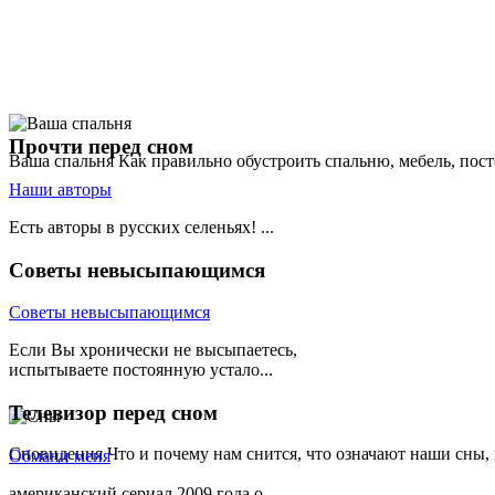
Прочти
перед сном
Ваша спальня
Как правильно обустроить спальню, мебель, пост
Наши авторы
Есть авторы в русских селеньях! ...
Советы
невысыпающимся
Советы невысыпающимся
Если Вы хронически не высыпаетесь,
испытываете постоянную устало...
Телевизор
перед сном
Сновидения
Что и почему нам снится, что означают наши сны,
Обмани меня
американский сериал 2009 года о