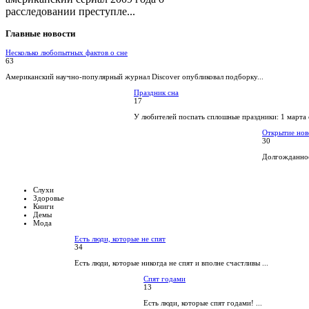
расследовании преступле...
Главные
новости
Несколько любопытных фактов о сне
63
Американский научно-популярный журнал Discover опубликовал подборку...
Праздник сна
17
У любителей поспать сплошные праздники: 1 марта 
Открытие нов
30
Долгожданное
Слухи
Здоровье
Книги
Демы
Мода
Есть люди, которые не спят
34
Есть люди, которые никогда не спят и вполне счастливы ...
Спят годами
13
Есть люди, которые спят годами! ...