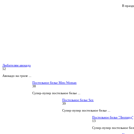
В праздн
Любителям авокадо
52
Авокадо на гриле ...
Постельное белье Men-Woman
38
Супер-пупер постельное белье ...
Постельное белье Sex
39
Супер-пупер постельное белье ...
Постельное белье "Леопард"
13
Супер-пупер постельное бель