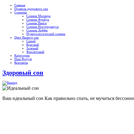
Главная
Правила здорового сна
Сонники
Сонник Миллера
Сонник Фрейда
Сонник Ванги
Сонник Нострадамуса
Сонник Лоффа
Нумерологический сонник
Цвет Вашего сна
Синий
Красный
Зеленый
Фиолетовый
Категории
Наш Форум
Контакты
Здоровый сон
Ваш идеальный сон
Как правильно спать, не мучаться бессонн