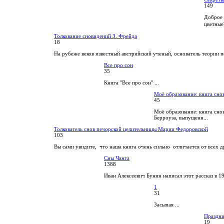
149
Доброе 
цветные
Толкование сновидений З. Фрейда
18
На рубеже веков известный австрийский ученый, основатель теории п
Все про сон
35
Книга "Все про сон" ...
Моё образование: книга сно
45
Моё образование: книга сно
Берроуза, выпущенн...
Толкователь снов печорской целительницы Марии Федоровской
103
Вы сами увидите, что наша книга очень сильно отличается от всех др
Сны Чанга
1388
Иван Алексеевич Бунин написал этот рассказ в 1
1
31
Засыпая ...
Праздн
19