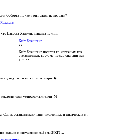
елли Осборн? Почему они сидят на кровати? ...
 Хадженс
 что Ванесса Хадженс никогда не спит. ...
Кейт Бекинсейл
22
Кейт Бекинсейл носится по магазинам как
сумасшедшая, поэтому ночью она спит как
убитая. ...
ю секунду своей жизни. Это соприк�...
 лекарств люди умирают тысячами. М...
а. Сон восстанавливает наши умственные и физические с...
ица связана с нарушением работы ЖКТ? ...
 сновидений