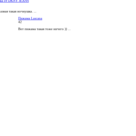
ка от DKNY JEANS
зная такая ночнушка. ...
Пижама Lascana
42
Вот пижама такая тоже ничего )) ...