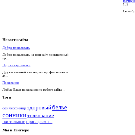
Ночнуш
152
Своеобра
Новости
сайта
Добро пожаловать
Добро пожаловать на наш сайт посвященный
пр...
Портал аэрочистки
Дружественный нам портал профессионалов
аэ...
Пожелания
Любые Ваши пожелания по работе сайта ...
Тэги
белье
здоровый
сон
бессонница
сонники
толкование
постельные
принадлежн...
Мы
в Твиттере