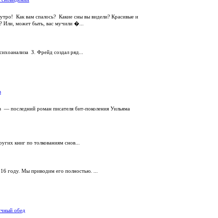
утро! Как вам спалось? Какие сны вы видели? Красивые и
? Или, может быть, вас мучили �...
сихоанализа З. Фрейд создал ряд...
в
в — последний роман писателя бит-поколения Уильяма
угих книг по толкованиям снов...
916 году. Мы приводим его полностью. ...
ичный обед