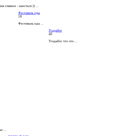
ик главное - наесться )) ...
Фестиваль еды
18
Фестиваль еды ...
Угадайте
40
Угадайте что это ...
е ...