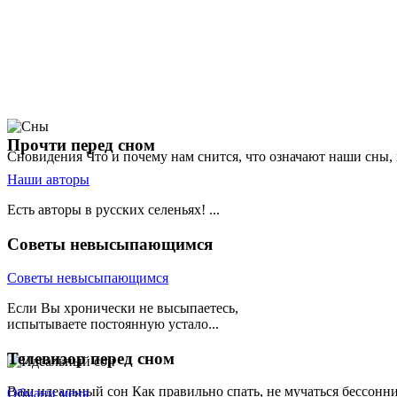
Прочти
перед сном
Сновидения
Что и почему нам снится, что означают наши сны,
Наши авторы
Есть авторы в русских селеньях! ...
Советы
невысыпающимся
Советы невысыпающимся
Если Вы хронически не высыпаетесь,
испытываете постоянную устало...
Телевизор
перед сном
Ваш идеальный сон
Как правильно спать, не мучаться бессонн
Обмани меня