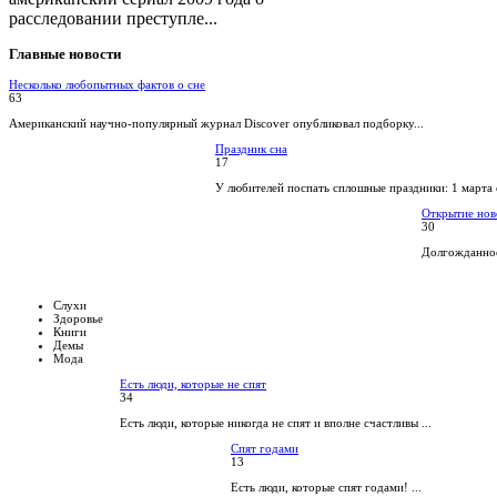
расследовании преступле...
Главные
новости
Несколько любопытных фактов о сне
63
Американский научно-популярный журнал Discover опубликовал подборку...
Праздник сна
17
У любителей поспать сплошные праздники: 1 марта 
Открытие нов
30
Долгожданное
Слухи
Здоровье
Книги
Демы
Мода
Есть люди, которые не спят
34
Есть люди, которые никогда не спят и вполне счастливы ...
Спят годами
13
Есть люди, которые спят годами! ...