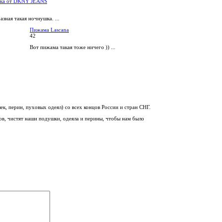
ка от DKNY JEANS
зная такая ночнушка. ...
Пижама Lascana
42
Вот пижама такая тоже ничего )) ...
к, перин, пуховых одеял) со всех концов России и стран СНГ.
ов, чистят наши подушки, одеяла и перины, чтобы нам было