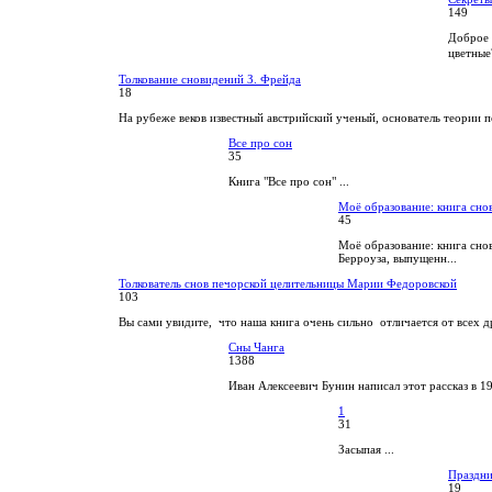
149
Доброе 
цветные
Толкование сновидений З. Фрейда
18
На рубеже веков известный австрийский ученый, основатель теории п
Все про сон
35
Книга "Все про сон" ...
Моё образование: книга сно
45
Моё образование: книга сно
Берроуза, выпущенн...
Толкователь снов печорской целительницы Марии Федоровской
103
Вы сами увидите, что наша книга очень сильно отличается от всех др
Сны Чанга
1388
Иван Алексеевич Бунин написал этот рассказ в 1
1
31
Засыпая ...
Праздн
19