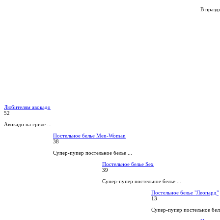
В праздн
Любителям авокадо
52
Авокадо на гриле ...
Постельное белье Men-Woman
38
Супер-пупер постельное белье ...
Постельное белье Sex
39
Супер-пупер постельное белье ...
Постельное белье "Леопард"
13
Супер-пупер постельное бель