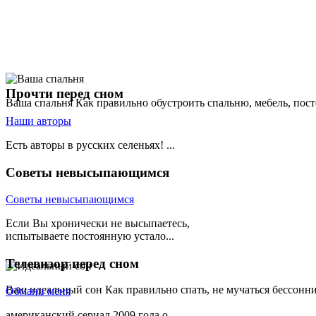
Прочти
перед сном
Ваша спальня
Как правильно обустроить спальню, мебель, пост
Наши авторы
Есть авторы в русских селеньях! ...
Советы
невысыпающимся
Советы невысыпающимся
Если Вы хронически не высыпаетесь,
испытываете постоянную устало...
Телевизор
перед сном
Ваш идеальный сон
Как правильно спать, не мучаться бессонн
Обмани меня
американский сериал 2009 года о