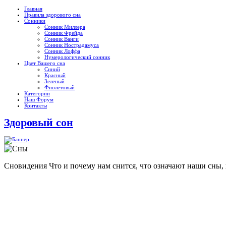
Главная
Правила здорового сна
Сонники
Сонник Миллера
Сонник Фрейда
Сонник Ванги
Сонник Нострадамуса
Сонник Лоффа
Нумерологический сонник
Цвет Вашего сна
Синий
Красный
Зеленый
Фиолетовый
Категории
Наш Форум
Контакты
Здоровый сон
Сновидения
Что и почему нам снится, что означают наши сны,