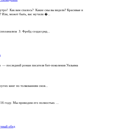
утро! Как вам спалось? Какие сны вы видели? Красивые и
? Или, может быть, вас мучили �...
сихоанализа З. Фрейд создал ряд...
в
в — последний роман писателя бит-поколения Уильяма
угих книг по толкованиям снов...
916 году. Мы приводим его полностью. ...
ичный обед