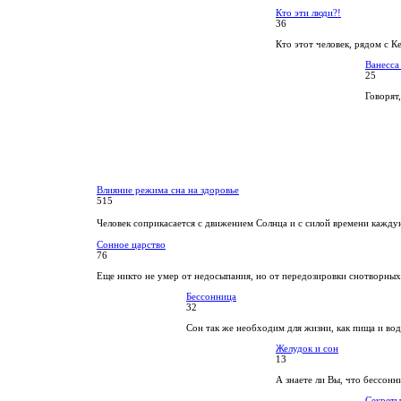
Кто эти люди?!
36
Кто этот человек, рядом с К
Ванесса
25
Говорят,
Влияние режима сна на здоровье
515
Человек соприкасается с движением Солнца и с силой времени кажду
Сонное царство
76
Еще никто не умер от недосыпания, но от передозировки снотворных
Бессонница
32
Сон так же необходим для жизни, как пища и вод
Желудок и сон
13
А знаете ли Вы, что бессонн
Секреты