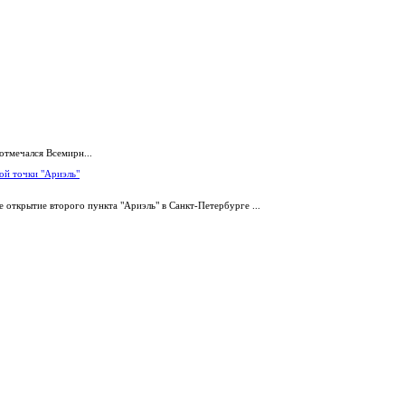
отмечался Всемирн...
ой точки "Ариэль"
 открытие второго пункта "Ариэль" в Санкт-Петербурге ...