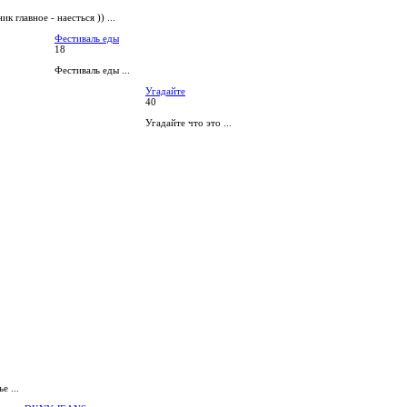
ик главное - наесться )) ...
Фестиваль еды
18
Фестиваль еды ...
Угадайте
40
Угадайте что это ...
е ...