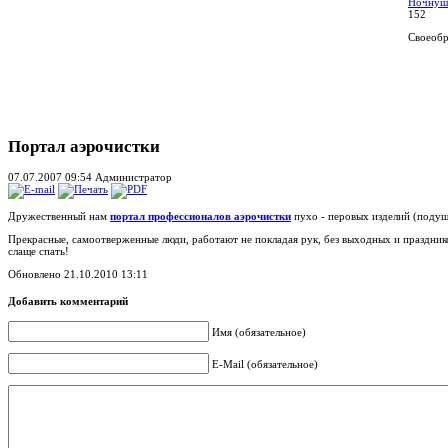
Ночнуш
152
Своеобра
Портал аэрочистки
07.07.2007 09:54
Администратор
Дружественный нам
портал профессионалов аэрочистки
пухо - перовых изделий (подуше
Прекрасные, самоотверженные люди, работают не покладая рук, без выходных и праздник
слаще спать!
Обновлено 21.10.2010 13:11
Добавить комментарий
Имя (обязательное)
E-Mail (обязательное)