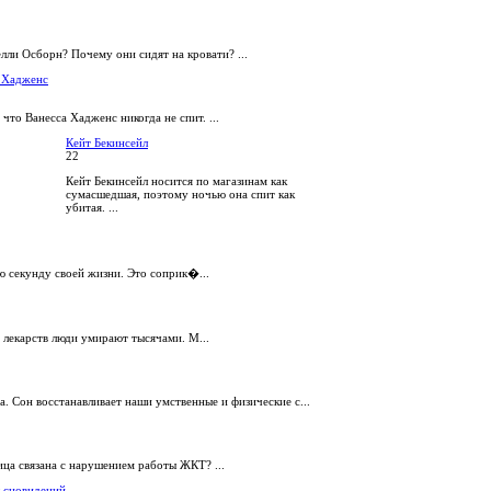
елли Осборн? Почему они сидят на кровати? ...
 Хадженс
 что Ванесса Хадженс никогда не спит. ...
Кейт Бекинсейл
22
Кейт Бекинсейл носится по магазинам как
сумасшедшая, поэтому ночью она спит как
убитая. ...
ю секунду своей жизни. Это соприк�...
 лекарств люди умирают тысячами. М...
а. Сон восстанавливает наши умственные и физические с...
ица связана с нарушением работы ЖКТ? ...
 сновидений