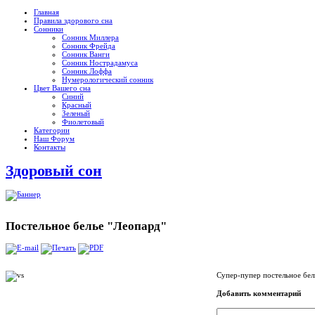
Главная
Правила здорового сна
Сонники
Сонник Миллера
Сонник Фрейда
Сонник Ванги
Сонник Нострадамуса
Сонник Лоффа
Нумерологический сонник
Цвет Вашего сна
Синий
Красный
Зеленый
Фиолетовый
Категории
Наш Форум
Контакты
Здоровый сон
Постельное белье "Леопард"
Супер-пупер постельное бел
Добавить комментарий