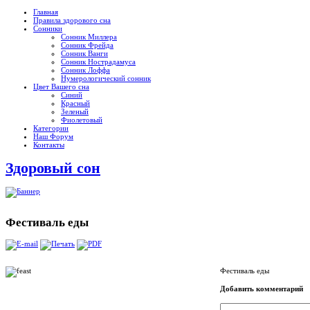
Главная
Правила здорового сна
Сонники
Сонник Миллера
Сонник Фрейда
Сонник Ванги
Сонник Нострадамуса
Сонник Лоффа
Нумерологический сонник
Цвет Вашего сна
Синий
Красный
Зеленый
Фиолетовый
Категории
Наш Форум
Контакты
Здоровый сон
Фестиваль еды
Фестиваль еды
Добавить комментарий