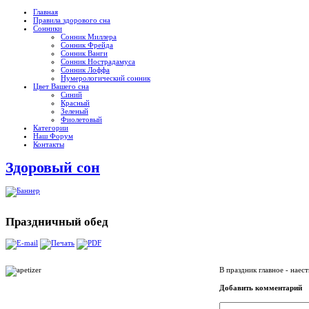
Главная
Правила здорового сна
Сонники
Сонник Миллера
Сонник Фрейда
Сонник Ванги
Сонник Нострадамуса
Сонник Лоффа
Нумерологический сонник
Цвет Вашего сна
Синий
Красный
Зеленый
Фиолетовый
Категории
Наш Форум
Контакты
Здоровый сон
Праздничный обед
В праздник главное - наест
Добавить комментарий