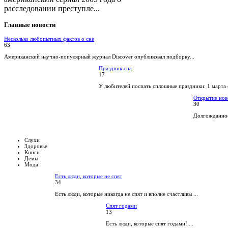
расследовании преступле...
Главные
новости
Несколько любопытных фактов о сне
63
Американский научно-популярный журнал Discover опубликовал подборку...
Праздник сна
17
У любителей поспать сплошные праздники: 1 марта 
Открытие нов
30
Долгожданное
Слухи
Здоровье
Книги
Демы
Мода
Есть люди, которые не спят
34
Есть люди, которые никогда не спят и вполне счастливы ...
Спят годами
13
Есть люди, которые спят годами! ...