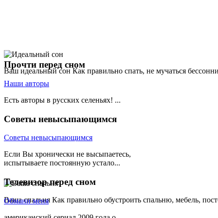
Прочти
перед сном
Ваш идеальный сон
Как правильно спать, не мучаться бессонн
Наши авторы
Есть авторы в русских селеньях! ...
Советы
невысыпающимся
Советы невысыпающимся
Если Вы хронически не высыпаетесь,
испытываете постоянную устало...
Телевизор
перед сном
Ваша спальня
Как правильно обустроить спальню, мебель, пост
Обмани меня
американский сериал 2009 года о