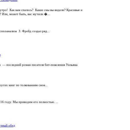
утро! Как вам спалось? Какие сны вы видели? Красивые и
? Или, может быть, вас мучили �...
сихоанализа З. Фрейд создал ряд...
в
в — последний роман писателя бит-поколения Уильяма
угих книг по толкованиям снов...
916 году. Мы приводим его полностью. ...
ичный обед