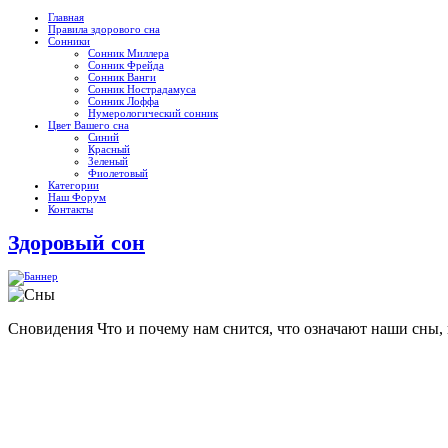
Главная
Правила здорового сна
Сонники
Сонник Миллера
Сонник Фрейда
Сонник Ванги
Сонник Нострадамуса
Сонник Лоффа
Нумерологический сонник
Цвет Вашего сна
Синий
Красный
Зеленый
Фиолетовый
Категории
Наш Форум
Контакты
Здоровый сон
Сновидения
Что и почему нам снится, что означают наши сны,