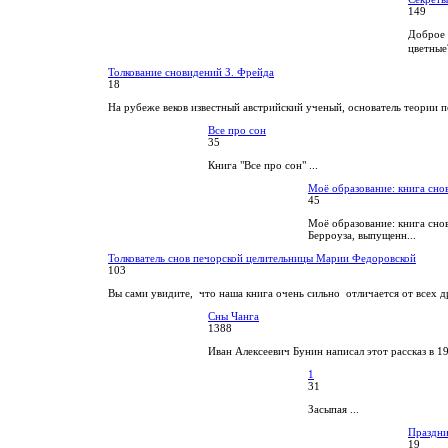
149
Доброе 
цветные
Толкование сновидений З. Фрейда
18
На рубеже веков известный австрийский ученый, основатель теории п
Все про сон
35
Книга "Все про сон" ...
Моё образование: книга сно
45
Моё образование: книга сно
Берроуза, выпущенн...
Толкователь снов печорской целительницы Марии Федоровской
103
Вы сами увидите, что наша книга очень сильно отличается от всех др
Сны Чанга
1388
Иван Алексеевич Бунин написал этот рассказ в 1
1
31
Засыпая ...
Праздн
19