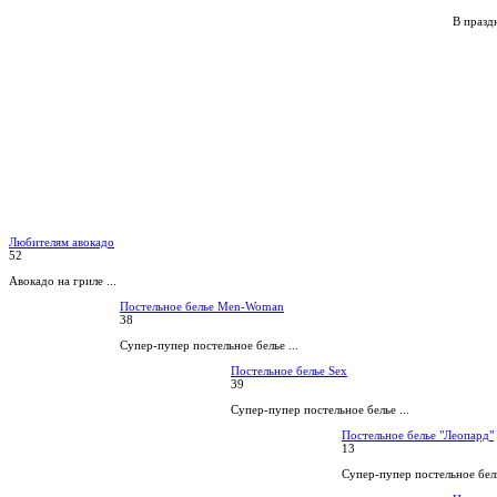
В праздн
Любителям авокадо
52
Авокадо на гриле ...
Постельное белье Men-Woman
38
Супер-пупер постельное белье ...
Постельное белье Sex
39
Супер-пупер постельное белье ...
Постельное белье "Леопард"
13
Супер-пупер постельное бель