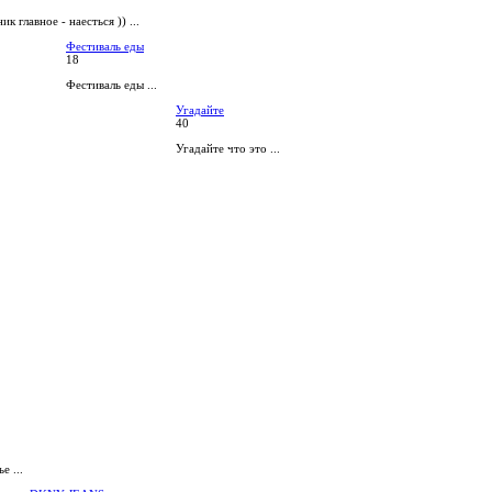
ик главное - наесться )) ...
Фестиваль еды
18
Фестиваль еды ...
Угадайте
40
Угадайте что это ...
е ...