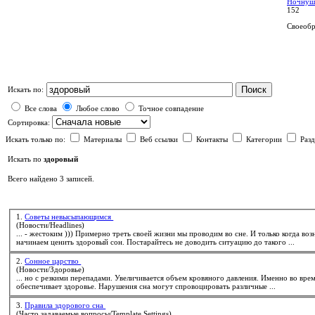
Ночнуш
152
Своеобра
Поиск
Искать по:
Все слова
Любое слово
Точное совпадение
Сортировка:
Искать только по:
Материалы
Веб ссылки
Контакты
Категории
Раз
Искать по
здоровый
Всего найдено 3 записей.
1.
Советы невысыпающимся
(Новости/Headlines)
... - жестоким ))) Примерно треть своей жизни мы проводим во сне. И только когда возникают проблемы с засыпанием или просыпанием мы
начинаем ценить
здоровый
сон. Постарайтесь не доводить ситуацию до такого ...
2.
Сонное царство
(Новости/Здоровье)
... но с резкими перепадами. Увеличивается объем кровяного давления. Именно во вре
обеспечивает здоровье. Нарушения сна могут спровоцировать различные ...
3.
Правила здорового сна
(Часто задаваемые вопросы/Template Settings)