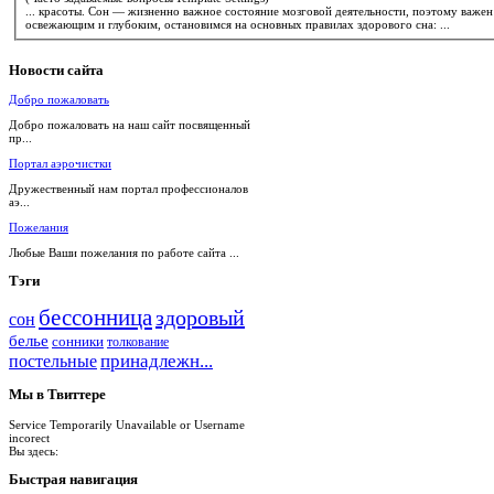
... красоты. Сон — жизненно важное состояние мозговой деятельности, поэтому важ
освежающим и глубоким, остановимся на основных правилах здорового сна: ...
Новости
сайта
Добро пожаловать
Добро пожаловать на наш сайт посвященный
пр...
Портал аэрочистки
Дружественный нам портал профессионалов
аэ...
Пожелания
Любые Ваши пожелания по работе сайта ...
Тэги
бессонница
здоровый
сон
белье
сонники
толкование
принадлежн...
постельные
Мы
в Твиттере
Service Temporarily Unavailable or Username
incorect
Вы здесь:
Быстрая
навигация