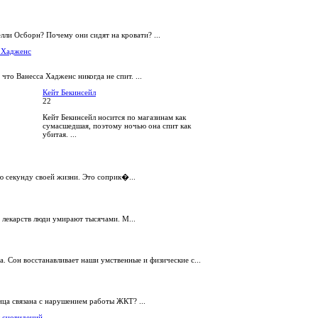
елли Осборн? Почему они сидят на кровати? ...
 Хадженс
 что Ванесса Хадженс никогда не спит. ...
Кейт Бекинсейл
22
Кейт Бекинсейл носится по магазинам как
сумасшедшая, поэтому ночью она спит как
убитая. ...
ю секунду своей жизни. Это соприк�...
 лекарств люди умирают тысячами. М...
а. Сон восстанавливает наши умственные и физические с...
ица связана с нарушением работы ЖКТ? ...
 сновидений