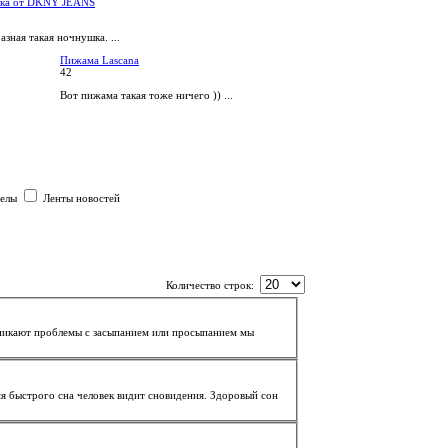
ка от DKNY JEANS
зная такая ночнушка. ...
Пижама Lascana
42
Вот пижама такая тоже ничего )) ...
делы
Ленты новостей
Количество строк:
мя быстрого сна человек видит сновидения.
Здоровый
сон