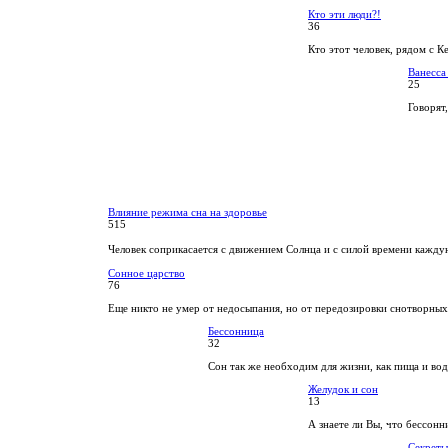
Кто эти люди?!
36
Кто этот человек, рядом с К
Ванесса
25
Говорят,
Влияние режима сна на здоровье
515
Человек соприкасается с движением Солнца и с силой времени кажду
Сонное царство
76
Еще никто не умер от недосыпания, но от передозировки снотворных
Бессонница
32
Сон так же необходим для жизни, как пища и вод
Желудок и сон
13
А знаете ли Вы, что бессонн
Секреты