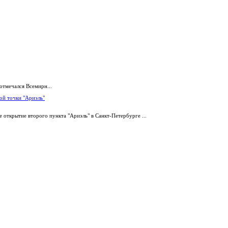
отмечался Всемирн...
ой точки "Ариэль"
 открытие второго пункта "Ариэль" в Санкт-Петербурге ...