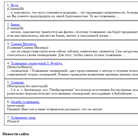
1.
Вода
(Сонник/В)
... и чувствуете, что ноги становятся мокрыми, - это предвещает неприятности, болезн
но Вы сумеете предупредить их своей бдительностью. То же
толкование
...
2.
Банан
(Сонник/Б)
... начало, однозначно трактуется как фаллос, поэтому
толкование
сна будет предназначено только 
если вам приснилось, как вы ели банан, значит, в сексуальной жизни ...
3.
Сонник Миллера
(Сонники/Сонник Миллера)
... сне он увидел известную всем сейчас таблицу химических элементов. Сны загадочн
относиться к своим сновидениям. Для того, чтобы узнать точное
толкование
...
4.
Толкование сновидений З. Фрейда
(Новости/Книги)
... сновидения. «
Толкование
сновидений» дает представление о методе и технике псих
современной теории сновидений. В книге приведены конкретные примеры анализа снов
5.
Сонники
(Материалы без категорий)
... 2 в. н. э. Артемидор; его "Онейрокритика" послужила источником бесчисленных позднейших сонников. В 
религиозно-моралистическое ис
толкование
сновидений, восходившее к библейским ...
6.
Онлайн толкование
(категория)
Опишите Ваш сон и наши толкователи расскажут, что он значит
7.
Толкование снов
(Раздел)
Новости
сайта