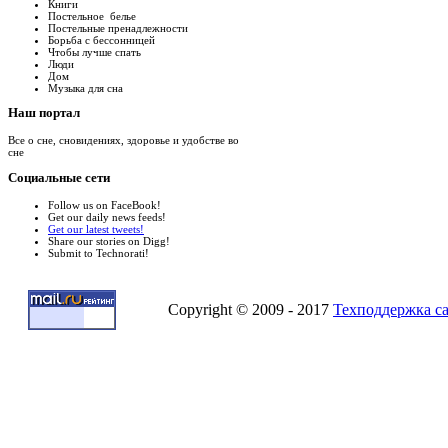
Книги
Постельное белье
Постельные пренадлежности
Борьба с бессонницей
Чтобы лучше спать
Люди
Дом
Музыка для сна
Наш
портал
Все о сне, сновидениях, здоровье и удобстве во
сне
Социальные
сети
Follow us on FaceBook!
Get our daily news feeds!
Get our latest tweets!
Share our stories on Digg!
Submit to Technorati!
Copyright © 2009 - 2017
Техподдержка с