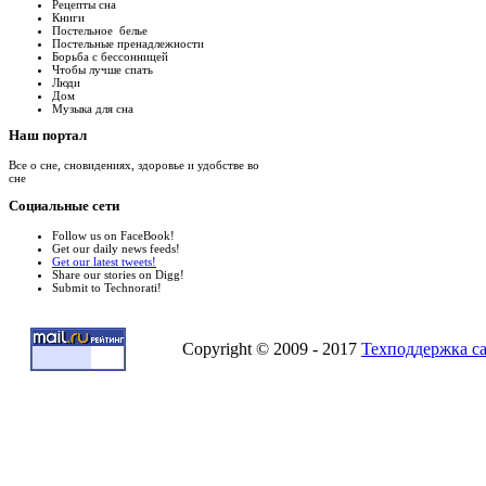
Рецепты сна
Книги
Постельное белье
Постельные пренадлежности
Борьба с бессонницей
Чтобы лучше спать
Люди
Дом
Музыка для сна
Наш
портал
Все о сне, сновидениях, здоровье и удобстве во
сне
Социальные
сети
Follow us on FaceBook!
Get our daily news feeds!
Get our latest tweets!
Share our stories on Digg!
Submit to Technorati!
Copyright © 2009 - 2017
Техподдержка с