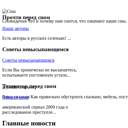
Прочти
перед сном
Сновидения
Что и почему нам снится, что означают наши сны,
Наши авторы
Есть авторы в русских селеньях! ...
Советы
невысыпающимся
Советы невысыпающимся
Если Вы хронически не высыпаетесь,
испытываете постоянную устало...
Телевизор
перед сном
Ваша спальня
Как правильно обустроить спальню, мебель, пост
Обмани меня
американский сериал 2009 года о
расследовании преступле...
Главные
новости