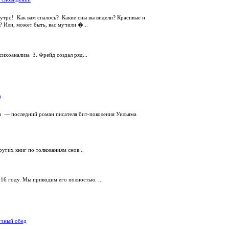
утро! Как вам спалось? Какие сны вы видели? Красивые и
? Или, может быть, вас мучили �...
сихоанализа З. Фрейд создал ряд...
в
в — последний роман писателя бит-поколения Уильяма
угих книг по толкованиям снов...
916 году. Мы приводим его полностью. ...
ичный обед