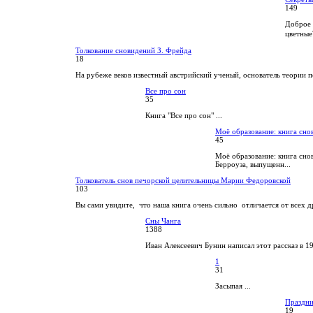
149
Доброе 
цветные
Толкование сновидений З. Фрейда
18
На рубеже веков известный австрийский ученый, основатель теории п
Все про сон
35
Книга "Все про сон" ...
Моё образование: книга сно
45
Моё образование: книга сно
Берроуза, выпущенн...
Толкователь снов печорской целительницы Марии Федоровской
103
Вы сами увидите, что наша книга очень сильно отличается от всех др
Сны Чанга
1388
Иван Алексеевич Бунин написал этот рассказ в 1
1
31
Засыпая ...
Праздн
19