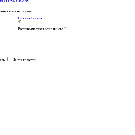
ка от DKNY JEANS
зная такая ночнушка. ...
Пижама Lascana
42
Вот пижама такая тоже ничего )) ...
делы
Ленты новостей