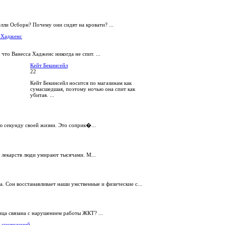
елли Осборн? Почему они сидят на кровати? ...
 Хадженс
 что Ванесса Хадженс никогда не спит. ...
Кейт Бекинсейл
22
Кейт Бекинсейл носится по магазинам как
сумасшедшая, поэтому ночью она спит как
убитая. ...
ю секунду своей жизни. Это соприк�...
 лекарств люди умирают тысячами. М...
а. Сон восстанавливает наши умственные и физические с...
ица связана с нарушением работы ЖКТ? ...
 сновидений