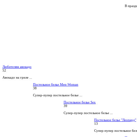
В праздн
Любителям авокадо
52
Авокадо на гриле ...
Постельное белье Men-Woman
38
Супер-пупер постельное белье ...
Постельное белье Sex
39
Супер-пупер постельное белье ...
Постельное белье "Леопард"
13
Супер-пупер постельное бель