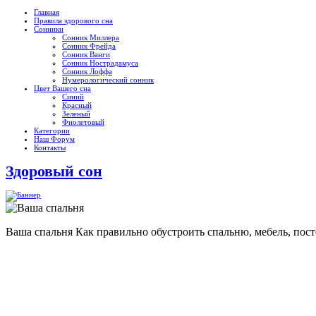
Главная
Правила здорового сна
Сонники
Сонник Миллера
Сонник Фрейда
Сонник Ванги
Сонник Нострадамуса
Сонник Лоффа
Нумерологический сонник
Цвет Вашего сна
Синий
Красный
Зеленый
Фиолетовый
Категории
Наш Форум
Контакты
Здоровый сон
Ваша спальня
Как правильно обустроить спальню, мебель, пост