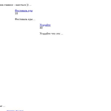
ик главное - наесться )) ...
Фестиваль еды
18
Фестиваль еды ...
Угадайте
40
Угадайте что это ...
е ...