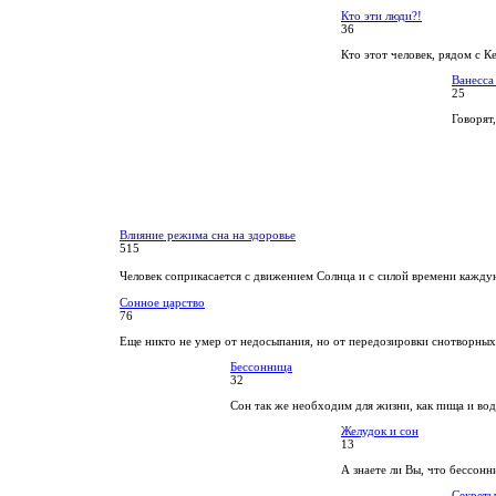
Кто эти люди?!
36
Кто этот человек, рядом с К
Ванесса
25
Говорят,
Влияние режима сна на здоровье
515
Человек соприкасается с движением Солнца и с силой времени кажду
Сонное царство
76
Еще никто не умер от недосыпания, но от передозировки снотворных
Бессонница
32
Сон так же необходим для жизни, как пища и вод
Желудок и сон
13
А знаете ли Вы, что бессонн
Секреты