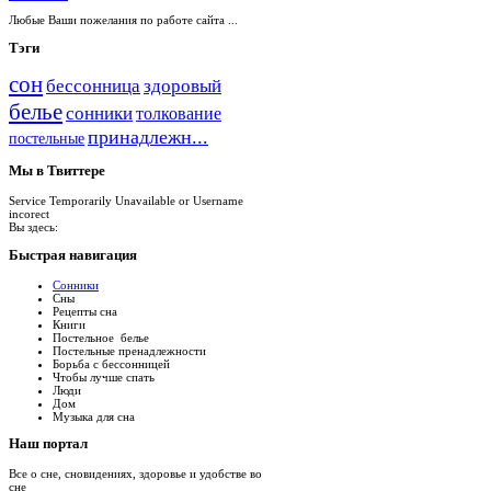
Любые Ваши пожелания по работе сайта ...
Тэги
сон
бессонница
здоровый
белье
сонники
толкование
принадлежн...
постельные
Мы
в Твиттере
Service Temporarily Unavailable or Username
incorect
Вы здесь:
Быстрая
навигация
Сонники
Сны
Рецепты сна
Книги
Постельное белье
Постельные пренадлежности
Борьба с бессонницей
Чтобы лучше спать
Люди
Дом
Музыка для сна
Наш
портал
Все о сне, сновидениях, здоровье и удобстве во
сне