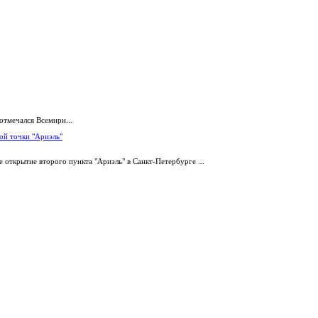
отмечался Всемирн...
ой точки "Ариэль"
 открытие второго пункта "Ариэль" в Санкт-Петербурге ...