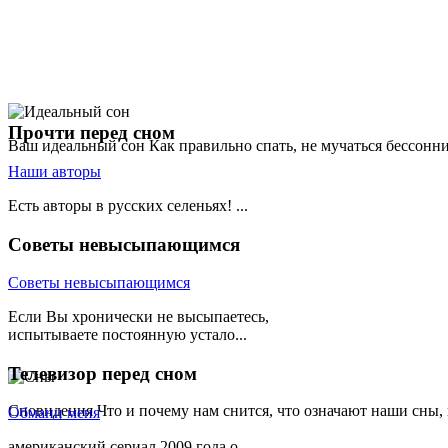
Прочти
перед сном
Ваш идеальный сон
Как правильно спать, не мучаться бессонн
Наши авторы
Есть авторы в русских селеньях! ...
Советы
невысыпающимся
Советы невысыпающимся
Если Вы хронически не высыпаетесь,
испытываете постоянную устало...
Телевизор
перед сном
Сновидения
Что и почему нам снится, что означают наши сны,
Обмани меня
американский сериал 2009 года о