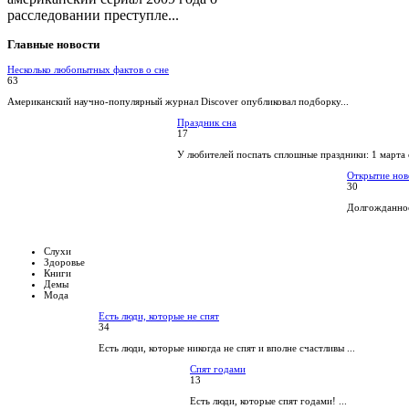
расследовании преступле...
Главные
новости
Несколько любопытных фактов о сне
63
Американский научно-популярный журнал Discover опубликовал подборку...
Праздник сна
17
У любителей поспать сплошные праздники: 1 марта 
Открытие нов
30
Долгожданное
Слухи
Здоровье
Книги
Демы
Мода
Есть люди, которые не спят
34
Есть люди, которые никогда не спят и вполне счастливы ...
Спят годами
13
Есть люди, которые спят годами! ...