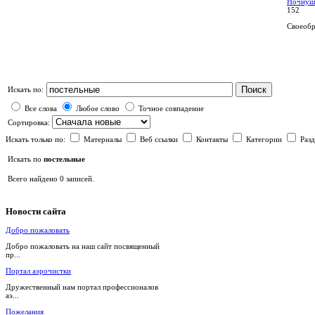
Ночнуш
152
Своеобра
Поиск
Искать по:
Все слова
Любое слово
Точное совпадение
Сортировка:
Искать только по:
Материалы
Веб ссылки
Контакты
Категории
Раз
Искать по
постельные
Всего найдено 0 записей.
Новости
сайта
Добро пожаловать
Добро пожаловать на наш сайт посвященный
пр...
Портал аэрочистки
Дружественный нам портал профессионалов
аэ...
Пожелания