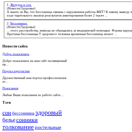
1.
Желудок и сон
(Новости/Здоровье)
А знаете ли Вы, что
бессонница
связана с нарушением работы ЖКТ? К такому выводу пришли специалисты из Mayo Clinic in Rochester (США). В
ходе тщательного анализа результатов анкетирования более 2 тысяч ...
2.
Бессонница
(Новости/Здоровье)
Причины бессонницы У здорового человека временная
бессонница
может ...
Новости
сайта
Добро пожаловать
Добро пожаловать на наш сайт посвященный
пр...
Портал аэрочистки
Дружественный нам портал профессионалов
аэ...
Пожелания
Любые Ваши пожелания по работе сайта ...
Тэги
здоровый
сон
бессонница
сонники
белье
толкование
постельные