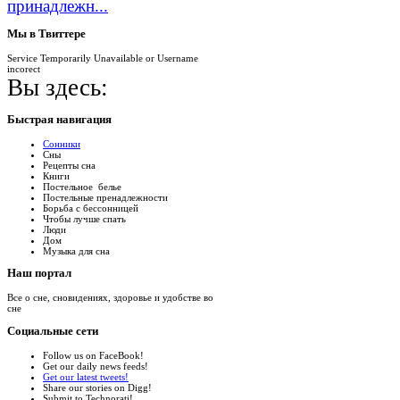
принадлежн...
Мы
в Твиттере
Service Temporarily Unavailable or Username
incorect
Вы здесь:
Быстрая
навигация
Сонники
Сны
Рецепты сна
Книги
Постельное белье
Постельные пренадлежности
Борьба с бессонницей
Чтобы лучше спать
Люди
Дом
Музыка для сна
Наш
портал
Все о сне, сновидениях, здоровье и удобстве во
сне
Социальные
сети
Follow us on FaceBook!
Get our daily news feeds!
Get our latest tweets!
Share our stories on Digg!
Submit to Technorati!