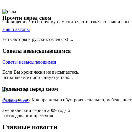
Прочти
перед сном
Сновидения
Что и почему нам снится, что означают наши сны,
Наши авторы
Есть авторы в русских селеньях! ...
Советы
невысыпающимся
Советы невысыпающимся
Если Вы хронически не высыпаетесь,
испытываете постоянную устало...
Телевизор
перед сном
Ваша спальня
Как правильно обустроить спальню, мебель, пост
Обмани меня
американский сериал 2009 года о
расследовании преступле...
Главные
новости